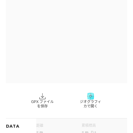
GPX ファイル
ジオグラフィ
を保存
カで開く
距離
累積標高
DATA
-
-
m
m
D+