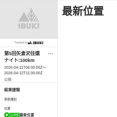
最新位置
Tracked by
第5回矢倉沢往還
メ
ニ
ナイト:100km
ュ
2026-04-11T06:00:00Z
〜
ー
2026-04-12T11:00:00Z
公開
結果速報
表彰種別
位置
LIVE
最新位置